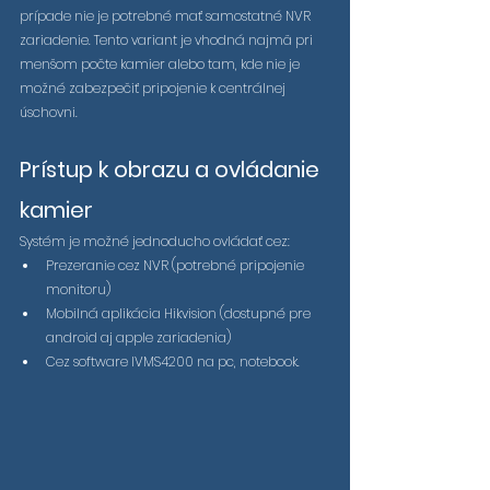
prípade nie je potrebné mať samostatné NVR 
zariadenie. Tento variant je vhodná najmä pri 
menšom počte kamier alebo tam, kde nie je 
možné zabezpečiť pripojenie k centrálnej 
úschovni.
Prístup k obrazu a ovládanie 
kamier
Systém je možné jednoducho ovládať cez:
Prezeranie cez NVR (potrebné pripojenie 
monitoru)
Mobilná aplikácia Hikvision (dostupné pre 
android aj apple zariadenia)
Cez software IVMS4200 na pc, notebook.