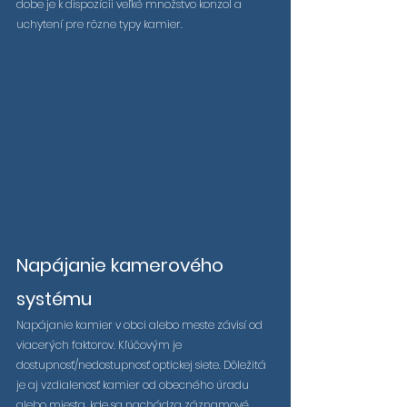
dobe je k dispozícii veľké množstvo konzol a 
uchytení pre rôzne typy kamier.
Napájanie kamerového 
systému
Napájanie kamier v obci alebo meste závisí od 
viacerých faktorov. Kľúčovým je 
dostupnosť/nedostupnosť optickej siete. Dôležitá 
je aj vzdialenosť kamier od obecného úradu 
alebo miesta, kde sa nachádza záznamové 