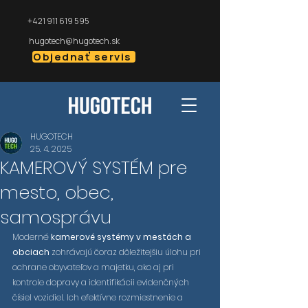
+421 911 619 595
hugotech@hugotech.sk
Objednať servis
HUGOTECH
25. 4. 2025
KAMEROVÝ SYSTÉM pre
mesto, obec,
samosprávu
Moderné 
kamerové systémy v mestách a 
obciach
 zohrávajú čoraz dôležitejšiu úlohu pri 
ochrane obyvateľov a majetku, ako aj pri 
kontrole dopravy a identifikácii evidenčných 
čísiel vozidiel. Ich efektívne rozmiestnenie a 