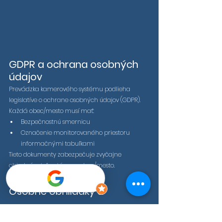
GDPR a ochrana osobných 
údajov
Prevádzka kamerového systému podlieha 
legislatíve o ochrane osobných údajov (GDPR). 
Každá obec/mesto musí mať:
Bezpečnostnú smernicu
Označenie monitorovaného priestoru 
informačnými tabuľkami
Tieto dokumenty zabezpečuje zvyčajne 
objednávateľ systému – obec/mesto.
Osobné obhliadky a 
poradenstvo