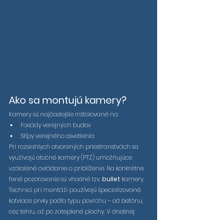
Ako sa montujú kamery?
Kamery sú najčastejšie inštalované na:
Fasády verejných budov
Stĺpy verejného osvetlenia
Pri rozsiahlych otvorených priestranstvách sa 
využívajú otočné kamery (PTZ) umožňujúce 
vzdialené ovládanie a priblíženie. Na konkrétne 
fixné pozorovanie sú vhodné tzv. 
bullet
 kamery. 
Technici pri montáži používajú špecializované 
kotviace prvky podľa typu povrchu – od betónu, 
cez tehlu, až po zateplené plochy. 
V dnešnej 