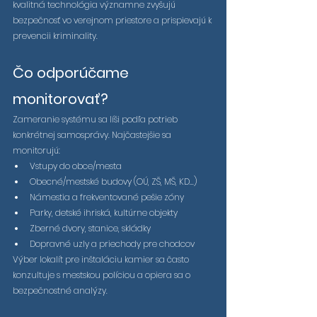
kvalitná technológia významne zvyšujú 
bezpečnosť vo verejnom priestore a prispievajú k 
prevencii kriminality.
Čo odporúčame 
monitorovať?
Zameranie systému sa líši podľa potrieb 
konkrétnej samosprávy. Najčastejšie sa 
monitorujú:
Vstupy do obce/mesta
Obecné/mestské budovy (OÚ, ZŠ, MŠ, KD...)
Námestia a frekventované pešie zóny
Parky, detské ihriská, kultúrne objekty
Zberné dvory, stanice, skládky
Dopravné uzly a priechody pre chodcov
Výber lokalít pre inštaláciu kamier sa často 
konzultuje s mestskou políciou a opiera sa o 
bezpečnostné analýzy.