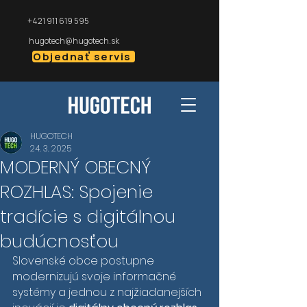
+421 911 619 595
hugotech@hugotech.sk
Objednať servis
HUGOTECH
24. 3. 2025
MODERNÝ OBECNÝ
ROZHLAS: Spojenie
tradície s digitálnou
budúcnosťou
Slovenské obce postupne 
modernizujú svoje informačné 
systémy a jednou z najžiadanejších 