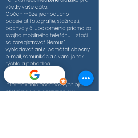
všetky vaše dáta.
Občan môže jednoducho 
odosielať fotografie, sťažnosti, 
pochvaly či upozornenia priamo zo 
svojho mobilného telefónu – stačí 
sa zaregistrovať. Nemusí 
vyhľadávať ani si pamätať obecný 
e-mail, komunikácia s vami je tak 
rýchla a pohodlná.
Vďaka systému 
HUGO
 je 
informovanie občanov rýchlejšie, 
efektívnejšie a dostupné aj v 
digitálnom prostredí. Ak vaša obec 
hľadá spôsob, ako modernizovať 
rozhlas a zároveň zachovať jeho 
tradičné fungovanie, 
HUGO
 je 
ideálnym riešením.