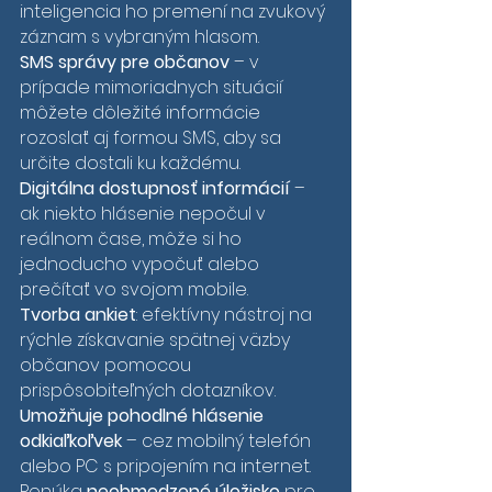
inteligencia ho premení na zvukový 
záznam s vybraným hlasom.
SMS správy pre občanov
 – v 
prípade mimoriadnych situácií 
môžete dôležité informácie 
rozoslať aj formou SMS, aby sa 
určite dostali ku každému. 
Digitálna dostupnosť informácií
 – 
ak niekto hlásenie nepočul v 
reálnom čase, môže si ho 
jednoducho vypočuť alebo 
prečítať vo svojom mobile.
Tvorba ankiet
: efektívny nástroj na 
rýchle získavanie spätnej väzby 
občanov pomocou 
prispôsobiteľných dotazníkov. 
Umožňuje pohodlné hlásenie 
odkiaľkoľvek
 – cez mobilný telefón 
alebo PC s pripojením na internet. 
Ponúka 
neobmedzené úložisko
 pre 