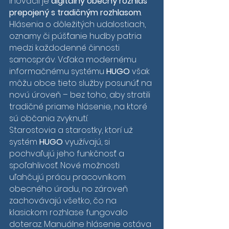
inovácií je 
digitálny obecný rozhlas 
prepojený s tradičným rozhlasom
. 
Hlásenia o dôležitých udalostiach, 
oznamy či púšťanie hudby patria 
medzi každodenné činnosti 
samospráv. Vďaka modernému 
informačnému systému 
HUGO
 však 
môžu obce tieto služby posunúť na 
novú úroveň – bez toho, aby stratili 
tradičné priame hlásenie, na ktoré 
sú občania zvyknutí.
Starostovia a starostky, ktorí už 
systém 
HUGO
 využívajú, si 
pochvaľujú jeho funkčnosť a 
spoľahlivosť. Nové možnosti 
uľahčujú prácu pracovníkom 
obecného úradu, no zároveň 
zachovávajú všetko, čo na 
klasickom rozhlase fungovalo 
doteraz. Manuálne hlásenie ostáva 