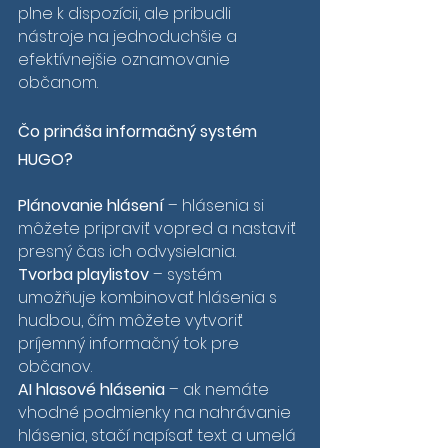
plne k dispozícii, ale pribudli 
nástroje na jednoduchšie a 
efektívnejšie oznamovanie 
občanom.
Čo prináša informačný systém 
HUGO?
Plánovanie hlásení
 – hlásenia si 
môžete pripraviť vopred a nastaviť 
presný čas ich odvysielania. 
Tvorba playlistov
 – systém 
umožňuje kombinovať hlásenia s 
hudbou, čím môžete vytvoriť 
príjemný informačný tok pre 
občanov. 
AI hlasové hlásenia
 – ak nemáte 
vhodné podmienky na nahrávanie 
hlásenia, stačí napísať text a umelá 