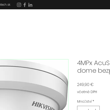
tech.sk
DOMOV
SLUŽBY
REFERENCIE
DOTÁCIE
4MPx AcuS
dome bez
Cena
249,90 €
včetně DPH
Množství
*