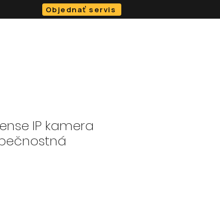
Objednať servis
O NÁS
BLOG
KONTAKT
e-SHOP
ense IP kamera
pečnostná