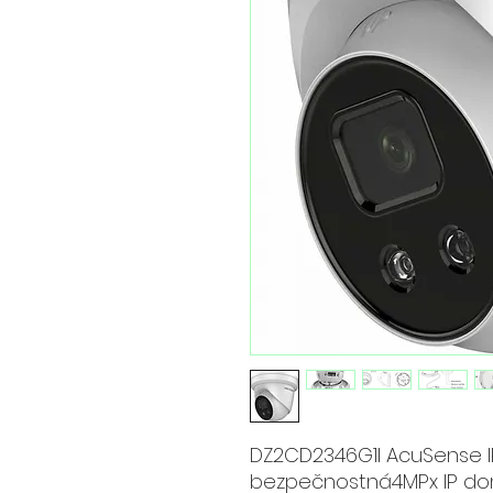
DZ2CD2346G1I AcuSense 
bezpečnostná4MPx IP dom