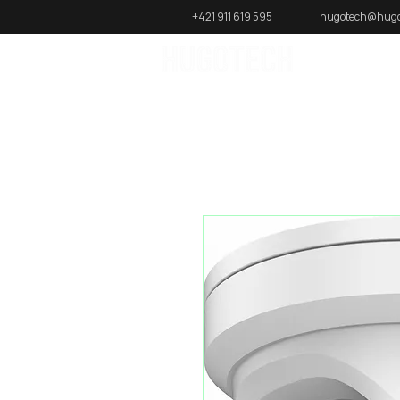
+421 911 619 595
hugotech@hugo