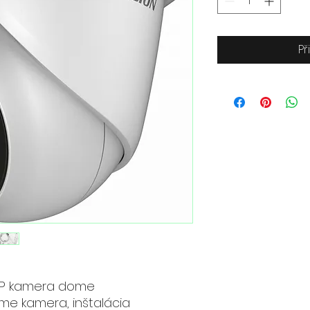
Př
IP kamera dome
e kamera, inštalácia