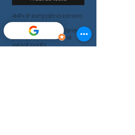
4MPx IP kompaktná kamera
s nočným videním,
inštalácia interiér/exteriér,
pevný objektív (možné
vybrať podľa
požadovaného uhla
záberu), veľmi vysoká
citlivosť, kompresia H-265+,
120dB WDR, 3D digitálna
redukcia šumu, napájanie
12VDC/PoE, IR prisvietenie
do 30m, slot na mikro SD
kartu až do 128GB, krytie
IP67, 3-osé nastavenie
polohy, farba biela/čierna