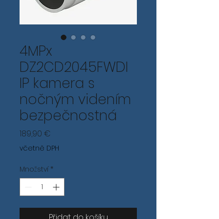
4MPx
DZ2CD2045FWDI
IP kamera s
nočným videním
bezpečnostná
Cena
189,90 €
včetně DPH
Množství
*
Přidat do košíku