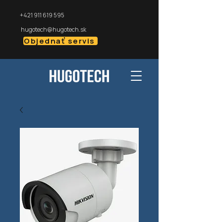
+421 911 619 595
hugotech@hugotech.sk
Objednať servis