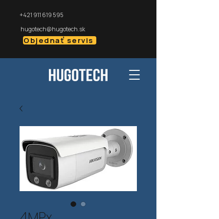
+421 911 619 595
hugotech@hugotech.sk
Objednať servis
4MPx