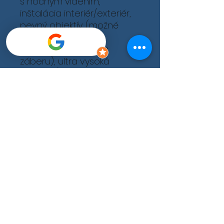
s nočným videním,
inštalácia interiér/exteriér,
pevný objektív (možné
vybrať podľa
požadovaného uhla
záberu), ultra vysoká
citlivosť (farebný obraz aj v
noci), kompresia H-265+,
digitálna redukcia šumu,
napájanie 12VDC/PoE,
kamera nemá IR
prisvietenie, ale má
prisvietenie viditeľným
bielym svetlom 2 LED
diódami, slot na mikro SD
kartu až do 128GB, krytie
IP67, 3-osé nastavenie
polohy, biela farba