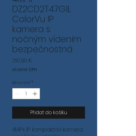
DZ2CD2T47G1L
ColorVu IP
kamera s
nočným videním
bezpečnostná
Cena
297,90 €
včetně DPH
Množství
*
Přidat do košíku
4MPx IP kompaktná kamera