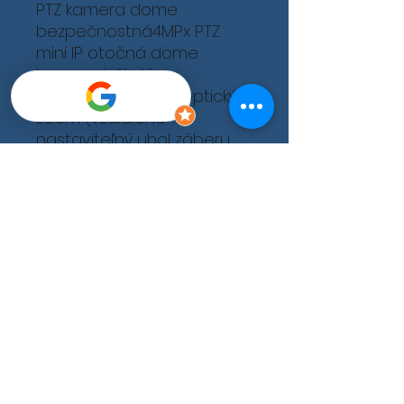
PTZ kamera dome
bezpečnostná4MPx PTZ
mini IP otočná dome
kamera, inštalácia
interiér/exteriér, 4x optický
zoom (vzdialene
nastaviteľný uhol záberu
medzi 100° a 33°), IR
prisvietenie do 20m,
napájanie 12VDC/PoE, 300
presetov, nemá možnosť
automatického pohybu po
prednastavených
pozíciách, WDR, HLC, slot na
mikro SD kartu do 256GB,
audio vstupy/výstupy 1/1,
nemá alarmové
vstupy/výstupy, telo
kamery je z plastu