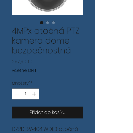
4MPx otočná PTZ
kamera dome
bezpečnostná
Cena
297,90 €
včetně DPH
Množství
*
Přidat do košíku
DZ2DE2A404IWDE3 otočná