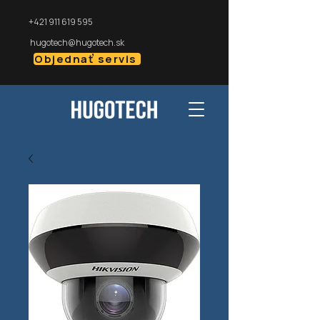
+421 911 619 595
hugotech@hugotech.sk
Objednať servis