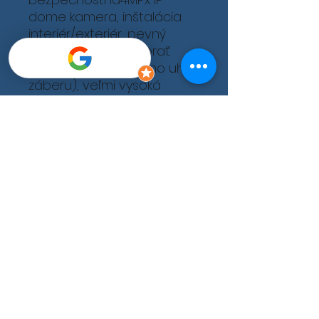
dome kamera, inštalácia
interiér/exteriér, pevný
objektív (možné vybrať
podľa požadovaného uhla
záberu), veľmi vysoká
citlivosť, kompresia H-265+,
120dB WDR, 3D digitálna
redukcia šumu, napájanie
12VDC/PoE, IR prisvietenie
do 10m, slot na mikro SD
kartu až do 128GB, krytie
IP67, 3-osé nastavenie
polohy, alarmové
vstupy/výstupy 1/1, audio
vstupy/výstupy 1/1 +
vstavaný mikrofón priamo
v kamere, farba biela