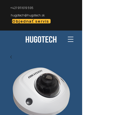
+421 911 619 595
hugotech@hugotech.sk
Objednať servis