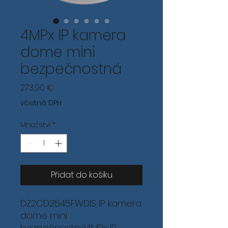
4MPx IP kamera
dome mini
bezpečnostná
Cena
273,90 €
včetně DPH
Množství
*
Přidat do košíku
DZ2CD2545FWDIS IP kamera
dome mini
bezpečnostná4MPx IP