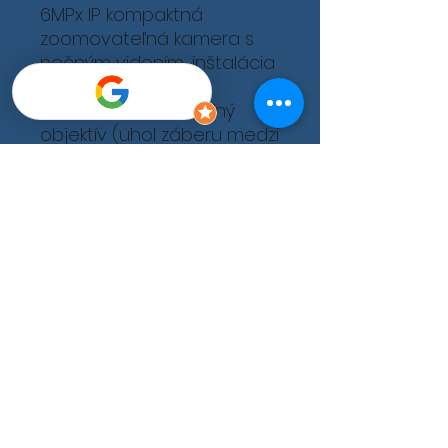
6MPx IP kompaktná
zoomovateľná kamera s
nočným videním, inštalácia
exteriér, motorický -
vzdialene nastaviteľný
objektív (uhol záberu medzi
88° do 27°), veľmi vysoká
citlivosť, kompresia H-265+,
120dB WDR, 3D digitálna
redukcia šumu, napájanie
12VDC/PoE, IR prisvietenie
do 50m, slot na mikro SD
kartu až do 128GB,
alarmové vstupy/výstupy
1/1, audio vstupy/výstupy 1/1,
krytie IP67, 3-osé
nastavenie polohy, farba
biela