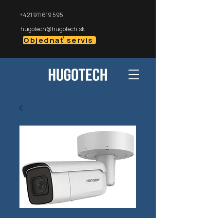
+421 911 619 595
hugotech@hugotech.sk
Objednať servis