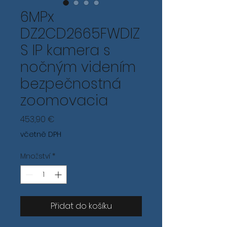
6MPx
DZ2CD2665FWDIZ
S IP kamera s
nočným videním
bezpečnostná
zoomovacia
Cena
453,90 €
včetně DPH
Množství
*
Přidat do košíku