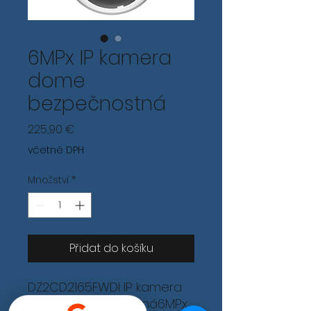
6MPx IP kamera
dome
bezpečnostná
Cena
225,90 €
včetně DPH
Množství
*
Přidat do košíku
DZ2CD2165FWDI IP kamera
dome bezpečnostná6MPx