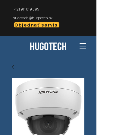
+421 911 619 595
hugotech@hugotech.sk
Objednať servis