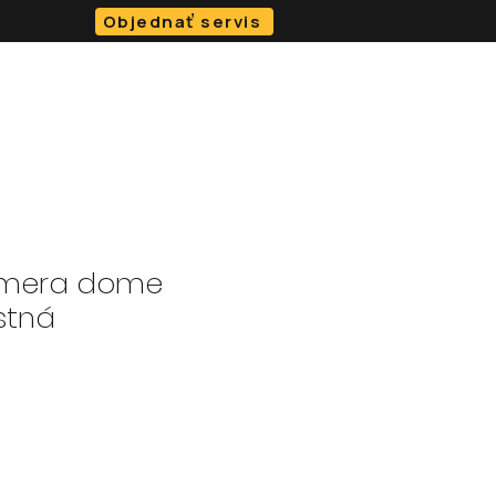
Objednať servis
O NÁS
BLOG
KONTAKT
e-SHOP
amera dome
stná