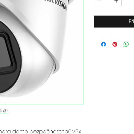
Př
amera dome bezpečnostná6MPx