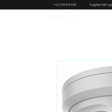
+421 911 619 595
hugotech@hugo