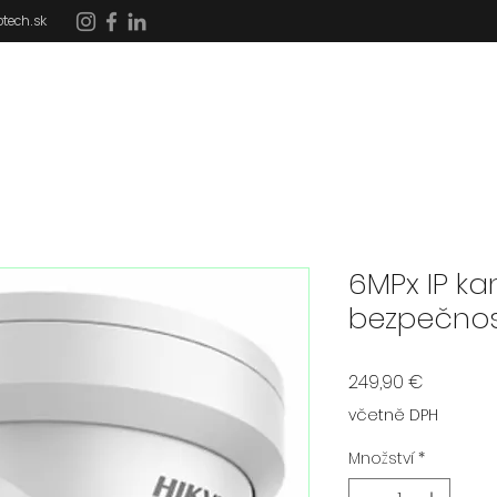
tech.sk
DOMOV
SLUŽBY
REFERENCIE
DOTÁCIE
6MPx IP k
bezpečno
Cena
249,90 €
včetně DPH
Množství
*