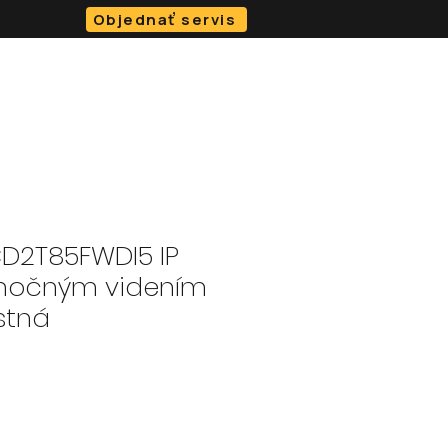
Objednať servis
O NÁS
BLOG
KONTAKT
e-SHOP
D2T85FWDI5 IP
nočným videním
stná