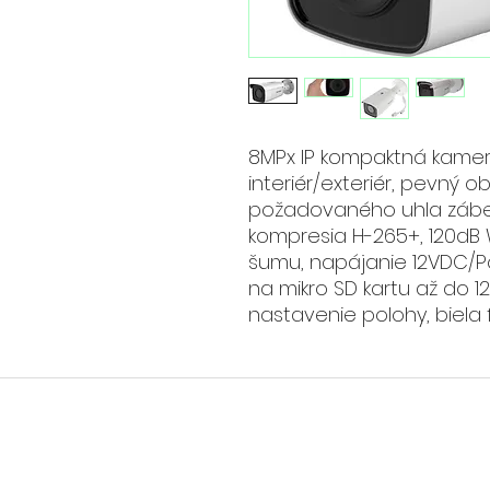
8MPx IP kompaktná kamera
interiér/exteriér, pevný 
požadovaného uhla záberu)
kompresia H-265+, 120dB 
šumu, napájanie 12VDC/PoE
na mikro SD kartu až do 12
nastavenie polohy, biela