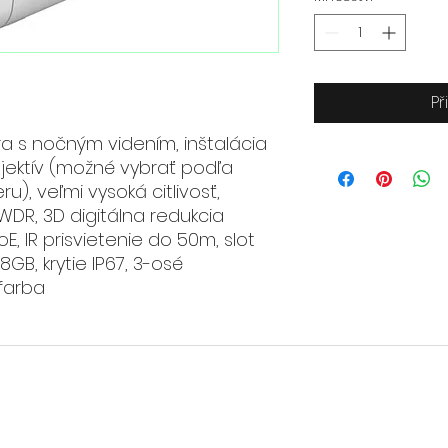
Př
 s nočným videním, inštalácia
objektív (možné vybrať podľa
, veľmi vysoká citlivosť,
WDR, 3D digitálna redukcia
, IR prisvietenie do 50m, slot
8GB, krytie IP67, 3-osé
 farba
©2020-2026 HUGO
TECH
, s.r.o.