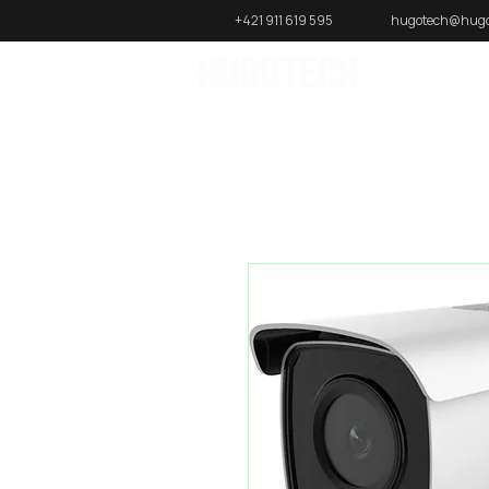
+421 911 619 595
hugotech@hugo