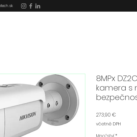
tech.sk
DOMOV
SLUŽBY
REFERENCIE
DOTÁCIE
8MPx DZ2C
kamera s 
bezpečno
Cena
273,90 €
včetně DPH
Množství
*