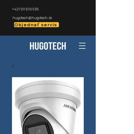
+421 911 619 595
hugotech@hugotech.sk
Objednať servis