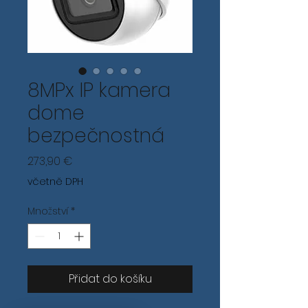
8MPx IP kamera
dome
bezpečnostná
Cena
273,90 €
včetně DPH
Množství
*
Přidat do košíku