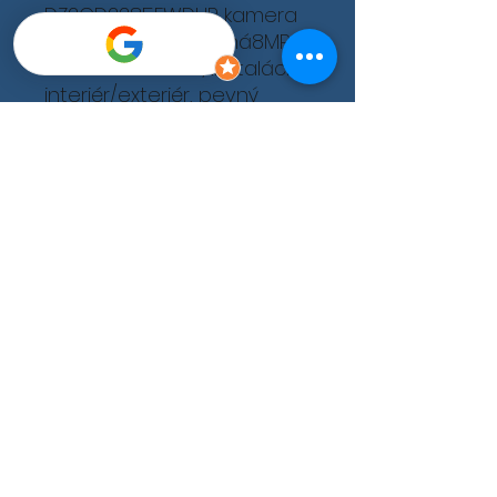
DZ2CD2385FWDI IP kamera
dome bezpečnostná8MPx
IP dome kamera, inštalácia
interiér/exteriér, pevný
objektív (možné vybrať
podľa požadovaného uhla
záberu), veľmi vysoká
citlivosť, kompresia H-265+,
120dB WDR, 3D digitálna
redukcia šumu, napájanie
12VDC/PoE, IR prisvietenie
do 30m, slot na mikro SD
kartu až do 128GB, krytie
IP67, 3-osé nastavenie
polohy, farba biela