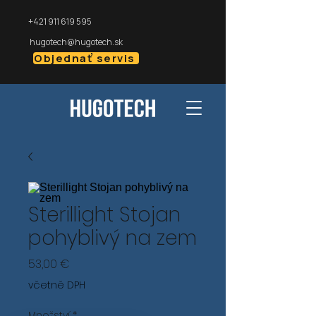
+421 911 619 595
hugotech@hugotech.sk
Objednať servis
Sterillight Stojan
pohyblivý na zem
Cena
53,00 €
včetně DPH
Množství
*