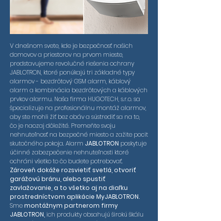
V dnešnom svete, kde je bezpečnosť našich
domovov a priestorov na prvom mieste,
predstavujeme revolučné riešenia ochrany
JABLOTRON, ktoré ponúkajú tri základné typy
alarmov - bezdrôtový GSM alarm, káblový
alarm a kombinácia bezdrôtových a káblových
prvkov alarmu. Naša firma HUGOTECH, s.r.o. sa
špecializuje na profesionálnu montáž alarmov,
aby ste mohli žiť bez obáv a sústrediť sa na to,
čo je naozaj dôležité. Premeňte svoju
nehnuteľnosť na bezpečné miesto a zažite pocit
skutočného pokoja. Alarm
JABLOTRON
poskytuje
účinné zabezpečenie nehnuteľnosti ktoré
ochráni všetko to čo budete potrebovať.
Zároveň dokáže rozsvietiť svetlá, otvoriť
garážovú bránu, alebo spustiť
zavlažovanie, a to všetko aj na diaľku
prostredníctvom aplikácie MyJABLOTRON.
Sme
montážnym partnerom firmy
JABLOTRON,
ich produkty obsahujú širokú škálu