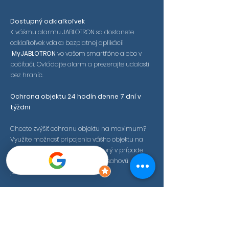
Dostupný odkiaľkoľvek
K vášmu alarmu JABLOTRON sa dostanete
odkiaľkoľvek vďaka bezplatnej aplikácii
MyJABLOTRON
vo vašom smartfóne alebo v
počítači. Ovládajte alarm a prezerajte udalosti
bez hraníc.
Ochrana objektu 24 hodín denne 7 dní v
týždni
Chcete zvýšiť ochranu objektu na maximum?
Využite možnosť pripojenia vášho objektu na
pult centralizovanej ochrany, ktorý v prípade
potreby môže okamžite vyslať zásahovú
jednotku.
Možnosti ovládania