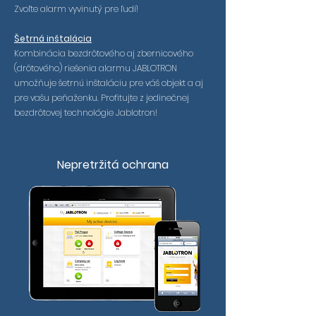
Zvoľte alarm vyvinutý pre ľudí!
Šetrná inštalácia
Kombinácia bezdrôtového aj zbernicového
(drôtového) riešenia alarmu JABLOTRON
umožňuje šetrnú inštaláciu pre váš objekt a aj
pre vašu peňaženku. Profitujte z jedinečnej
bezdrôtovej technológie Jablotron!
Nepretržitá ochrana