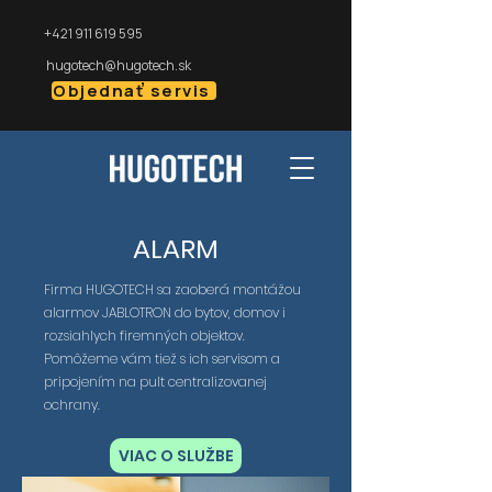
+421 911 619 595
hugotech@hugotech.sk
Objednať servis
ALARM
Firma HUGOTECH sa zaoberá montážou
alarmov JABLOTRON do bytov, domov i
rozsiahlych firemných objektov.
Pomôžeme vám tiež s ich servisom a
pripojením na pult centralizovanej
ochrany.
VIAC O SLUŽBE