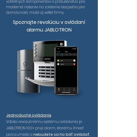
voliteľných komponentov a príslušenstva pre
moderné riešenie na zaistenie bezpečia pre
domácnosti, malé aj veľké firmy.
Spoznajte revolúciu v ovládaní
alarmu JABLOTRON
Jednoduché ovládanie
Vďaka revolučnému systému ovládania je
JABLOTRON 100+ prvý alarm, ktorému ihneď
porozumiete a
nebudete sa ho báť ovládať.