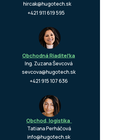
hircak@hugotech.sk
+421 911 619 595
Obchodná Riaditeľka
Ing. Zuzana Ševcová
sevcova@hugotech.sk
+421 915 107 636
Obchod, logistika
Tatiana Perháčová
info@hugotech.sk