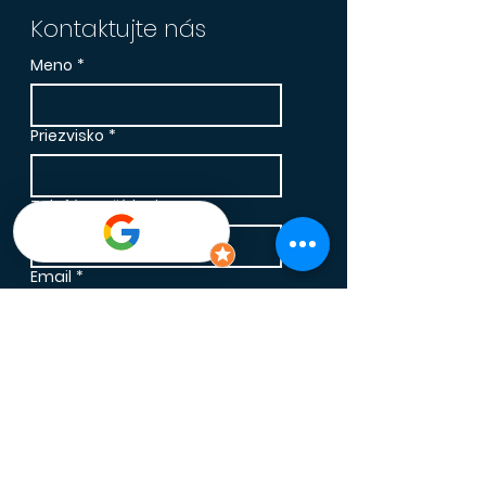
Kontaktujte nás
Meno
*
Priezvisko
*
Telefónne číslo
*
Email
*
Správa
*
Súhlasim so spracovaním 