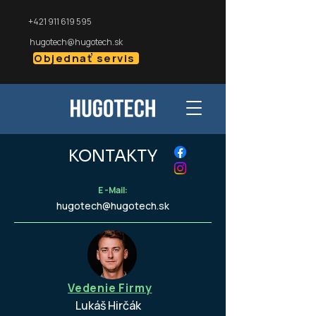
+421 911 619 595
hugotech@hugotech.sk
Objednať servis
KONTAKTY
E -Mail:
hugotech@hugotech.sk
Vedenie Firmy
Lukáš Hirčák