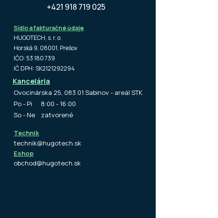
+421 918 719 025
Sídlo a fakturačné údaje
HUGOTECH, s. r. o.
Horská 9, 08001, Prešov
​IČO: 53 180 739
IČ DPH: SK2121292294
Kancelária
Ovocinárska 25, 083 01 Sabinov - areál STK
Po - Pi 8:00 - 16:00
So - Ne zatvorené
Technik
technik@hugotech.sk
Eshop
obchod@hugotech.sk