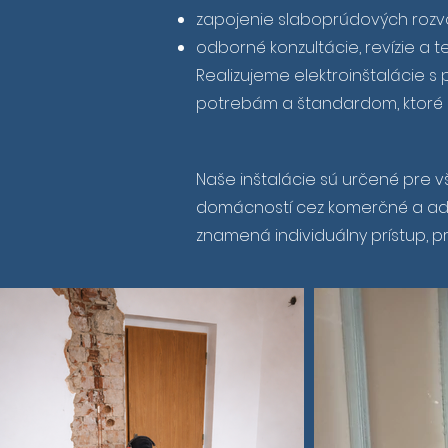
zapojenie slaboprúdových rozv
odborné konzultácie, revízie a t
Realizujeme elektroinštalácie 
potrebám a štandardom, ktoré g
Naše inštalácie sú určené pre vš
domácností cez komerčné a admin
znamená individuálny prístup, p