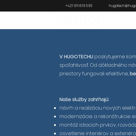
+421 911 619 595
hugotech@hugo
V HUGOTECHU
poskytujeme kompl
spoľahlivosť. Od dôkladného náv
priestory fungovali efektívne,
be
Naše služby zahŕňajú:
návrh a realizáciu nových elektro
modernizácie a rekonštrukcie ex
montáž istiacich prvkov, rozvá
osvetlenie interiérov a exteriéro