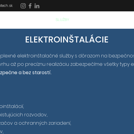
tech.sk
DOMOV
SLUŽBY
REFERENCIE
DOTÁCIE
ELEKTROINŠTALÁCIE
exné elektroinštalačné služby s dôrazom na bezpečnosť,
rhu až po precíznu realizáciu zabezpečíme všetky typy ele
zpečne
a bez starostí.
inštalácií,
istujúcich rozvodov,
dzačov a ochranných zariadení,
v,