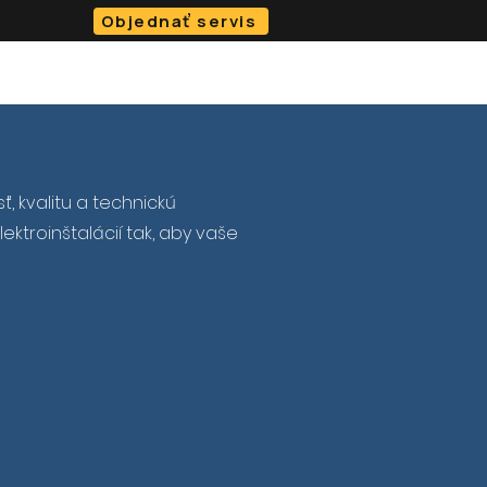
Objednať servis
O NÁS
BLOG
KONTAKT
e-SHOP
 kvalitu a technickú
ktroinštalácií tak, aby vaše