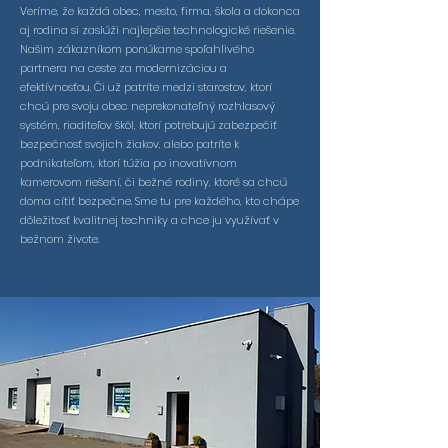
Veríme, že každá obec, mesto, firma, škola a dokonca
aj rodina si zaslúži najlepšie technologické riešenie.
Našim zákazníkom ponúkame spoľahlivého
partnera na ceste za modernizáciou a
efektívnosťou. Či už patríte medzi starostov, ktorí
chcú pre svoju obec neprekonateľný rozhlasový
systém, riaditeľov škôl, ktorí potrebujú zabezpečiť
bezpečnosť svojich žiakov, alebo patríte k
podnikateľom, ktorí túžia po inovatívnom
kamerovom riešení, či bežné rodiny, ktoré sa chcú
doma cítiť bezpečne. Sme tu pre každého, kto chápe
dôležitosť kvalitnej techniky a chce ju využívať v
bežnom živote.