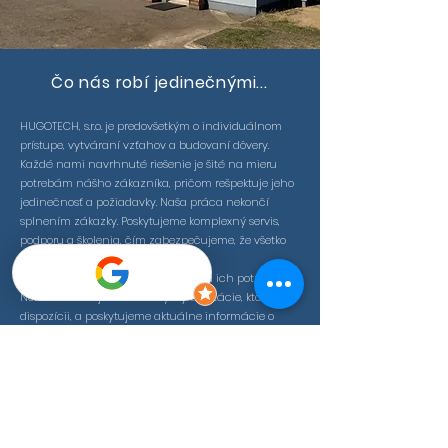
Čo nás robí jedinečnými...
HUGOTECH, s.r.o. je predovšetkým o individuálnom
prístupe, vytváraní vzťahov a budovaní dôvery.
Každé nami navrhnuté riešenie je šité na mieru
potrebám nášho zákazníka, pričom rešpektuje jeho
jedinečnosť a požiadavky. Naša práca nekončí
splnením zákazky. Poskytujeme komplexný servis,
podporu a školenia, čím zabezpečujeme, že všetko
funguje hladko a bez problémov.
Rozumieme jednotlivým regiónom a ich potrebám.
Neustále sledujeme nové výzvy a dotácie, ktoré sú k
dispozícii, a poskytujeme aktuálne informácie o
týchto príležitostiach.