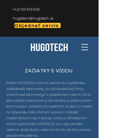
+421 911 619 595
hugotech@hugotech.sk
Objednať servis
ZAČIATKY S VÍZIOU
Príbeh HUGOTECH začína odvážnou myšlienkou
zakladateľa tejto malej, no rýchlorastúcej firmy,
zmeniť svet technológií a prispieť doň niečím, čo tu
ešte nebolo. Fascinovaný dynamikou a potenciálom
technických zariadení si uvedomil, že obce a mestá
na Slovensku čelia rôznym výzvam v oblasti
modernej techniky. S jasnou víziou a odhodlaním
založil spoločnosť HUGOTECH, s.r.o., aby ponúkol
riešenia, ktoré budú nielen funkčné, ale šité priamo
pre daného klienta.