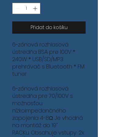
Přidat do košíku
6-zónová rozhlasová
ústredňa BSA pre 100V *
240W * USB/SD/MP3
prehrávač s Bluetooth * FM
tuner
6-zónová rozhlasová
ústredňa pre 70/100V s
možnosťou
nízkoimpedančného
zapojenia 4-8Ω. Je vhodná
na montáž do 19"
RACKu. Obsahuje vstupy: 2x