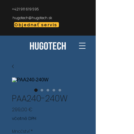
+421 911 619 595
hugotech@hugotech.sk
Objednať servis
PAA240-240W
Cena
299,00 €
včetně DPH
Množství
*