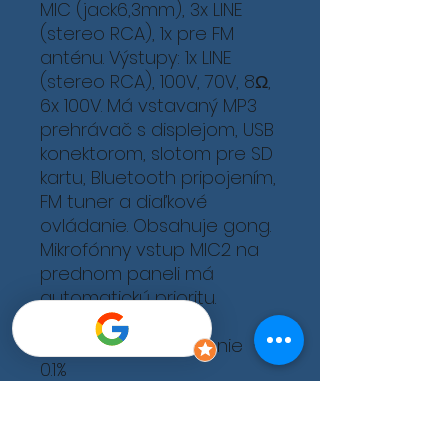
MIC (jack6,3mm), 3x LINE
(stereo RCA), 1x pre FM
anténu. Výstupy: 1x LINE
(stereo RCA), 100V, 70V, 8Ω,
6x 100V. Má vstavaný MP3
prehrávač s displejom, USB
konektorom, slotom pre SD
kartu, Bluetooth pripojením,
FM tuner a diaľkové
ovládanie. Obsahuje gong.
Mikrofónny vstup MIC2 na
prednom paneli má
automatickú prioritu.
- Harmonické skreslenie <
0.1%
- Vstupná
impedancia: MIC: 600Ω,
LINE: 10KΩ