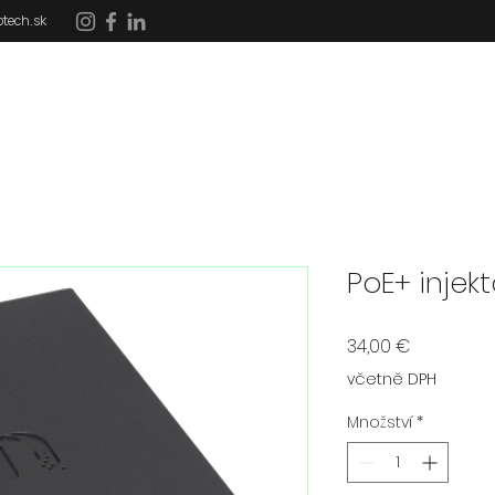
tech.sk
DOMOV
SLUŽBY
REFERENCIE
DOTÁCIE
PoE+ injekt
Cena
34,00 €
včetně DPH
Množství
*