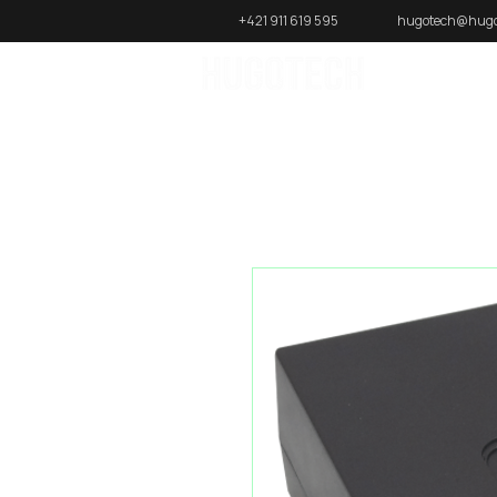
+421 911 619 595
hugotech@hugo