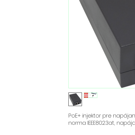
PoE+ injektor pre napájani
norma IEEE802.3at, napáj