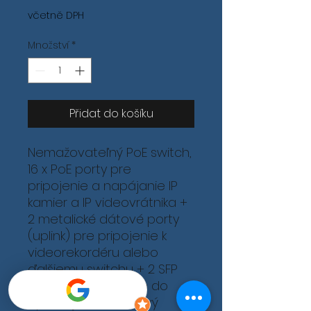
včetně DPH
Množství
*
Přidat do košíku
Nemažovateľný PoE switch,
16 x PoE porty pre
pripojenie a napájanie IP
kamier a IP videovrátnika +
2 metalické dátové porty
(uplink) pre pripojenie k
videorekordéru alebo
ďalšiemu switchu + 2 SFP
porty pre pripojenie do
optickej siete, celkový