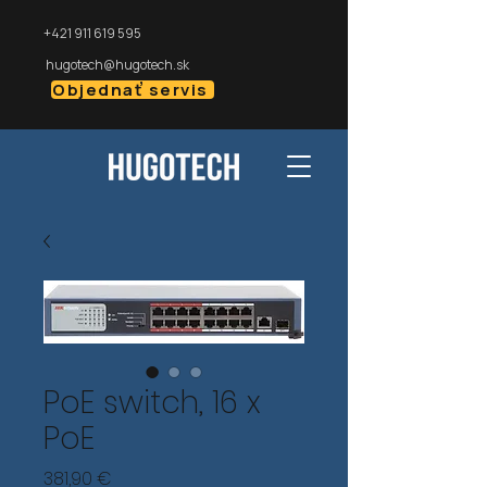
+421 911 619 595
hugotech@hugotech.sk
Objednať servis
PoE switch, 16 x
PoE
Cena
381,90 €