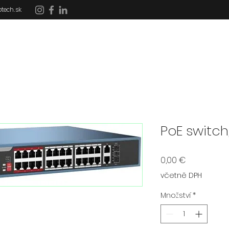
tech.sk
DOMOV
SLUŽBY
REFERENCIE
DOTÁCIE
PoE switch
Cena
0,00 €
včetně DPH
Množství
*