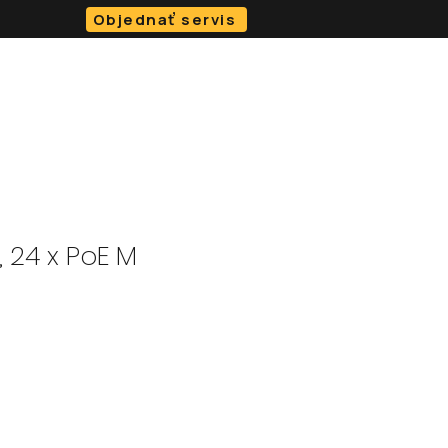
Objednať servis
O NÁS
BLOG
KONTAKT
e-SHOP
, 24 x PoE M