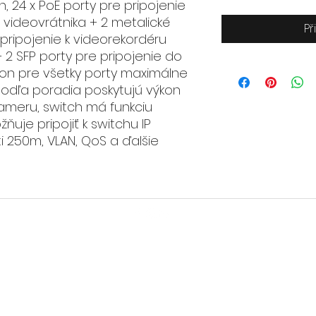
 24 x PoE porty pre pripojenie
P videovrátnika + 2 metalické
Př
 pripojenie k videorekordéru
 2 SFP porty pre pripojenie do
ýkon pre všetky porty maximálne
 podľa poradia poskytujú výkon
kameru, switch má funkciu
ňuje pripojiť k switchu IP
i 250m, VLAN, QoS a ďalšie
©2020-2026 HUGO
TECH
, s.r.o.