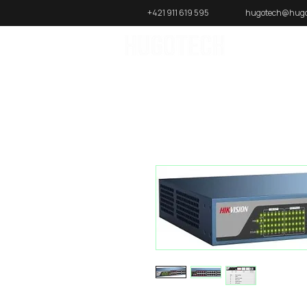
+421 911 619 595
hugotech@hugo